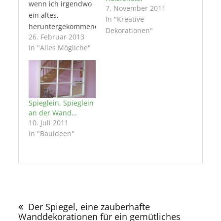
wenn ich irgendwo
7. November 2011
ein altes,
In "Kreative
heruntergekommenes,
Dekorationen"
26. Februar 2013
leerstehendes Haus
In "Alles Mögliche"
sehe, in das wieder
Leben einzieht. Oft
sind hier Menschen
am Werk, die sich
dem Erhalt alter
Spieglein, Spieglein
Gebäude
an der Wand…
verschrieben
10. Juli 2011
haben. Dass diese
In "Bauideen"
Aufgabe keine
leichte ist, wissen
die meisten unter
uns. Auch ich habe
1994 ein altes…
Beitragsnavigation
Der Spiegel, eine zauberhafte
Wanddekorationen für ein gemütliches