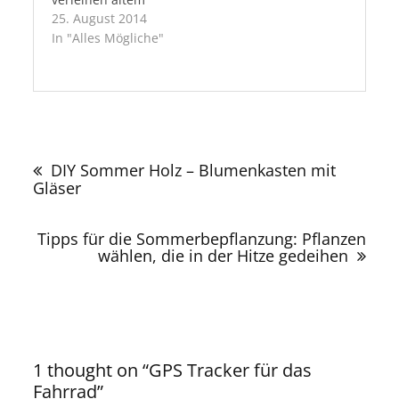
25. August 2014
Holz zu neuer
In "Alles Mögliche"
Funktion. Eine
Einrichtung im
Vintage-, Antik-
oder Recyclinglook
hat eine besondere
Beitragsnavigation
Ausstrahlung, doch
nicht immer findet
DIY Sommer Holz – Blumenkasten mit
man die passenden
Gläser
Möbel oder
Holzgüter auf dem
Tipps für die Sommerbepflanzung: Pflanzen
Flohmarkt oder bei
wählen, die in der Hitze gedeihen
Haushaltsauflösungen.
Eine weitere
Variante neben
Restauration und
Recycling ist das
1 thought on “
GPS Tracker für das
künstliche Altern
Fahrrad
”
von…