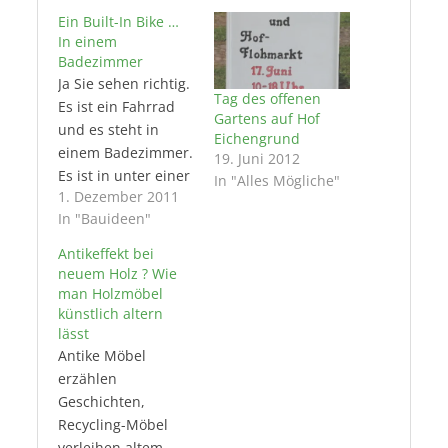
Ein Built-In Bike …
In einem
Badezimmer
Ja Sie sehen richtig.
Tag des offenen
Es ist ein Fahrrad
Gartens auf Hof
und es steht in
Eichengrund
einem Badezimmer.
19. Juni 2012
Es ist in unter einer
In "Alles Mögliche"
1. Dezember 2011
Spüle, die nicht auf
In "Bauideen"
einem Podest steht,
gebaut. Es ist
Antikeffekt bei
perfekten Platz für
neuem Holz ? Wie
Handtücher. Es
man Holzmöbel
nimmt nicht viel
künstlich altern
lässt
Platz ein und bringt
Antike Möbel
kein zusätzliches
erzählen
Gewicht in den
Geschichten,
Raum. Es sieht
Recycling-Möbel
aus…
verleihen altem