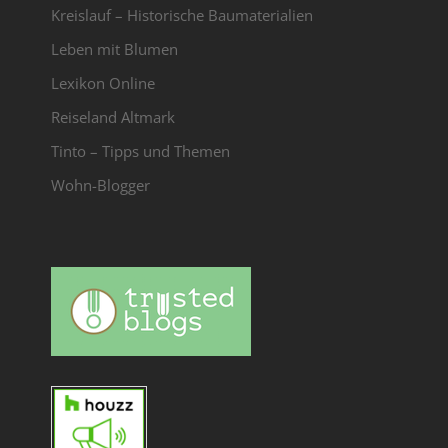
Kreislauf – Historische Baumaterialien
Leben mit Blumen
Lexikon Online
Reiseland Altmark
Tinto – Tipps und Themen
Wohn-Blogger