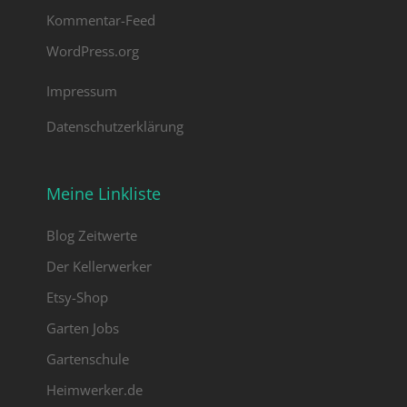
auf dem Land lebe. Ich liebe dies
Kommentar-Feed
Blütenpracht.
WordPress.org
Impressum
Datenschutzerklärung
Meine Linkliste
Blog Zeitwerte
Der Kellerwerker
Etsy-Shop
Garten Jobs
Gartenschule
Heimwerker.de