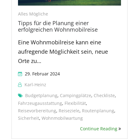
Alles Mögliche
Tipps für die Planung einer
erfolgreichen Wohnmobilreise
Eine Wohnmobilreise kann eine
aufregende Möglichkeit sein, neue
Orte zu…
29. Februar 2024
Karl-Heinz
Budgetplanung
,
Campingplätze
,
Checkliste
,
Fahrzeugausstattung
,
Flexibilität
,
Reisevorbereitung
,
Reiseziele
,
Routenplanung
,
Sicherheit
,
Wohnmobilwartung
Continue Reading