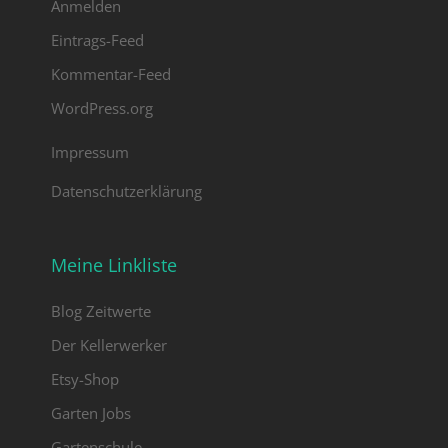
Anmelden
Altmark im Sommer in Hülle und Fülle
und sie erinnern mich daran, dass ich
Eintrags-Feed
auf dem Land lebe. Ich liebe dies
Kommentar-Feed
Blütenpracht.
WordPress.org
Impressum
Datenschutzerklärung
Meine Linkliste
Blog Zeitwerte
Der Kellerwerker
Etsy-Shop
Garten Jobs
Gartenschule