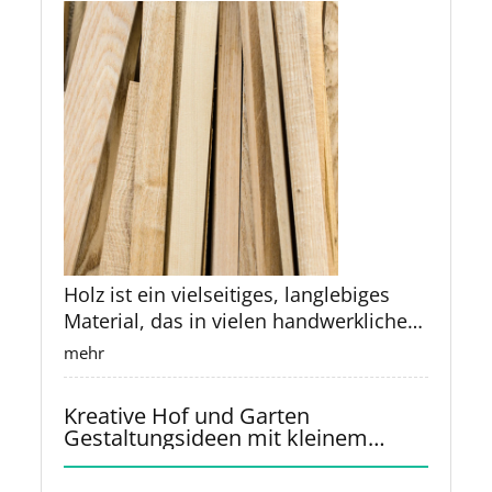
Holz ist ein vielseitiges, langlebiges
Material, das in vielen handwerklichen
und industriellen Bereichen verwendet
mehr
wird. Oft bleiben nach Projekten
jedoch kleine Reste übrig, die zu
Kreative Hof und Garten
schade zum Wegwerfen sind. Mit
Gestaltungsideen mit kleinem
etwas Kreativität und handwerklichem
Budget
Geschick können diese Holzreste in