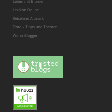
Leben mit Blumen
Lexikon Online
Reiseland Altmark
Tinto – Tipps und Themen
Wohn-Blogger