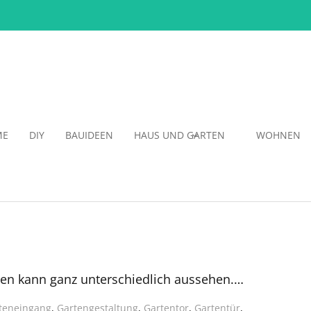
ME
DIY
BAUIDEEN
HAUS UND GARTEN
WOHNEN
en kann ganz unterschiedlich aussehen.…
teneingang
,
Gartengestaltung
,
Gartentor
,
Gartentür
,