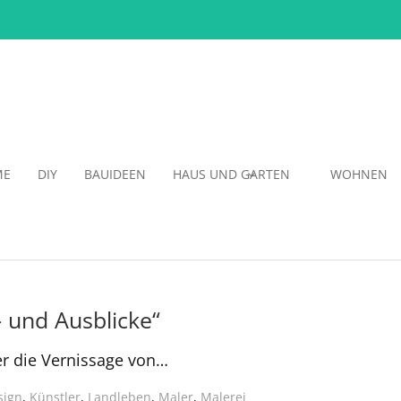
ME
DIY
BAUIDEEN
HAUS UND GARTEN
WOHNEN
- und Ausblicke“
er die Vernissage von…
sign
,
Künstler
,
Landleben
,
Maler
,
Malerei