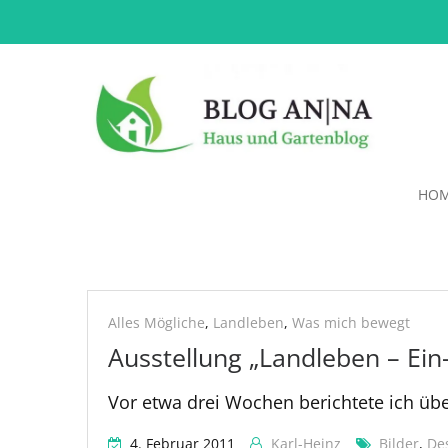
HO
Malerei
Alles Mögliche
,
Landleben
,
Was mich bewegt
Ausstellung „Landleben – Ein
Vor etwa drei Wochen berichtete ich üb
4. Februar 2011
Karl-Heinz
Bilder
,
De