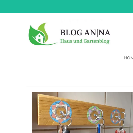
HO
Maße