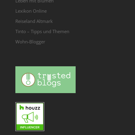
Leben mit Blumen
Lexikon Online
Reiseland Altmark
Tinto – Tipps und Themen
Wohn-Blogger