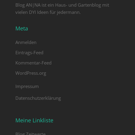
zusammenschrauben. Dekorieren Sie
Blog AN|NA ist ein Haus- und Gartenblog mit
den Blumenkasten Füllen Sie Vasen
vielen DYI Ideen für jedermann.
mit frischen Blumen oder
Grünpflanzen oder verwenden Sie
Meta
andere Dekorationsgegenstände wie
Kerzen. Wildblumen gibt es in der
Anmelden
Altmark im Sommer in Hülle und Fülle
und sie erinnern mich daran, dass ich
Eintrags-Feed
auf dem Land lebe. Ich liebe dies
Kommentar-Feed
Blütenpracht.
WordPress.org
Impressum
Datenschutzerklärung
Meine Linkliste
Blog Zeitwerte