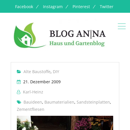
Facebook
Instagram
Pinterest
Twitter
Alte Baustoffe
,
DIY
21. Dezember 2009
Karl-Heinz
Bauideen
,
Baumaterialien
,
Sandsteinplatten
,
Zementfliesen