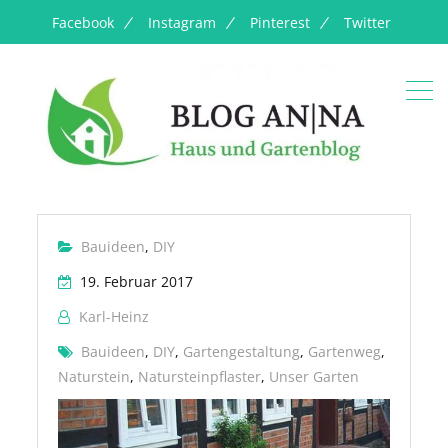
Facebook
Instagram
Pinterest
Twitter
Bauideen
,
DIY
19. Februar 2017
Karl-Heinz
Bauideen
,
DIY
,
Gartengestaltung
,
Gartenweg
,
Naturstein
,
Natursteinpflaster
,
Unser Garten