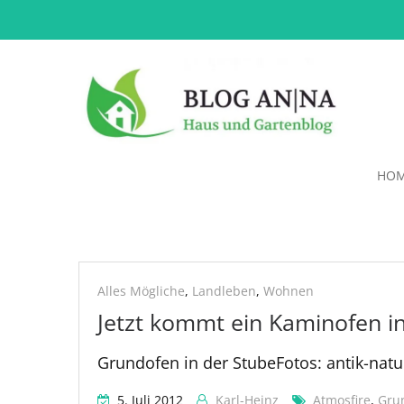
HO
atmosfire
Alles Mögliche
,
Landleben
,
Wohnen
Jetzt kommt ein Kaminofen in
Grundofen in der StubeFotos: antik-natu
5. Juli 2012
Karl-Heinz
Atmosfire
,
Gru