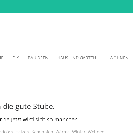
ME
DIY
BAUIDEEN
HAUS UND GARTEN
WOHNEN
 die gute Stube.
r.de Jetzt wird sich so mancher…
ndofen
,
Heizen
,
Kaminofen
,
Wärme
,
Winter
,
Wohnen