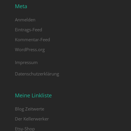
Grünpflanzen oder verwenden Sie
Meta
andere Dekorationsgegenstände wie
Kerzen. Wildblumen gibt es in der
Anmelden
Altmark im Sommer in Hülle und Fülle
und sie erinnern mich daran, dass ich
Eintrags-Feed
auf dem Land lebe. Ich liebe dies
Kommentar-Feed
Blütenpracht.
WordPress.org
Impressum
Datenschutzerklärung
Meine Linkliste
Blog Zeitwerte
Der Kellerwerker
Etsy-Shop