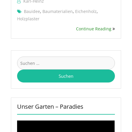
Karl-Heinz
Bauidee
,
Baumaterialien
,
Eichenholz
,
Holzplaster
Continue Reading
Suchen
nach:
Unser Garten – Paradies