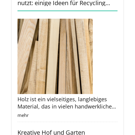
nutzt: einige Ideen für Recycling
und Upcycling
Holz ist ein vielseitiges, langlebiges
Material, das in vielen handwerklichen
und industriellen Bereichen verwendet
mehr
wird. Oft bleiben nach Projekten
jedoch kleine Reste übrig, die zu
Kreative Hof und Garten