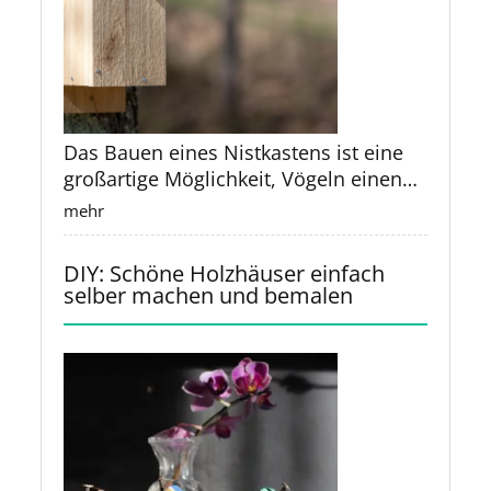
Durchgangsschrauben, sollte der
Jahren mit Eichenbalken eingefasst
individuellen Bilderrahmen
Verwendungszweck der Box) 2. Säge
Terrassendesign und berücksichtigen
Bohrer etwas größer sein als die
haben, bestehen noch immer. 2.
zusammensetzen. Das Ergebnis ist ein
(Tischsäge, Kreissäge oder Handsäge)
Sie dabei Elemente wie Treppen,
Schraubengröße. Haken befestigen:
Pflanzentausch mit Nachbarn
natürliches und rustikales Design, das
3. Schleifpapier oder Schleifmaschine
Geländer und mögliche integrierte
Schraube die Haken oder
Tauschen Sie Setzlinge und Ableger mit
perfekt zu handgemachten oder
4. Holzleim 5. Schrauben oder Nägel 6.
Möbel. Denken Sie auch über die
Schlüsselhalter fest an den
Freunden und Nachbarn. Dies ist eine
Vintage-Fotos passt. 5. Upcycling von
Schraubenzieher oder Hammer 7.
Ausrichtung der Dielen nach – vertikal,
vorbereiteten Stellen auf dem Holz.
kostengünstige Möglichkeit, Ihre
Palettenholz Paletten sind eine häufige
Das Bauen eines Nistkastens ist eine
Maßband oder Lineal 8. Bleistift 9.
horizontal oder diagonale Verlegung
Achte darauf, dass sie sicher und
Pflanzenvielfalt zu erweitern, ohne
Quelle für Holzreste und bieten
großartige Möglichkeit, Vögeln einen
optional: Farbe, Flecken oder
kann verschiedene visuelle Effekte
gerade sitzen. Optional: Dekoration
neue Pflanzen kaufen zu müssen. 3.
unzählige Möglichkeiten zum
sicheren Ort zum Brüten und
Holzversiegelung für die Oberfläche
erzielen. Schritt 4: Baugenehmigungen
mehr
hinzufügen: Wenn du das Holzbrett
DIY Gartenmöbel Stellen Sie Ihre
Upcycling: Möbel aus Paletten Ganze
Aufziehen ihrer Jungen zu bieten. Hier
Schritte 1. Entwurf und Planung:
überprüfen Informieren Sie sich über
bemalt oder gebeizt hast, kannst du es
eigenen Gartenmöbel her, indem Sie
Paletten oder deren Teile können zu
ist eine grundlegende Anleitung für
Überlege dir zunächst, wie groß und
lokale Bauvorschriften und holen Sie
mit zusätzlichen Dekorationen
DIY: Schöne Holzhäuser einfach
alte Möbel neu streichen oder
Möbelstücken wie Sofas, Tischen oder
den Bau eines einfachen Nistkastens:
welche Form deine Holzbox haben soll.
gegebenenfalls die erforderlichen
selber machen und bemalen
verschönern, wie zum Beispiel mit
umbauen. Holzstühle können mit
Betten umfunktioniert werden. Dies ist
Materialien, die du benötigen könntest:
Zeichne einen Plan und markiere die
Genehmigungen ein. Dieser Schritt ist
Aufklebern, Lackdetails oder anderen
frischer Farbe aufgefrischt werden,
besonders beliebt für den Outdoor-
1. Holzbretter: Unbehandeltes Holz wie
Maße. 2. Holz zuschneiden: Schneide
entscheidend, um unangenehme
kreativen Elementen. Du kannst z.Bsp.
oder Sie können Paletten in eine
Bereich oder für den Industrial-Stil.
Fichten-, Tannen- oder Sperrholz ist
die Holzplatten / Bretter entsprechend
Überraschungen zu vermeiden und
ein Muster In das Holz lasern und dann
rustikale Sitzbank verwandeln. 4.
Vertikale Gärten Eine Holzpalette lässt
ideal. 2. Kappsäge 3. Holzschrauben 4.
den Maßen, die du in deinem Plan
sicherzustellen, dass Ihre Terrasse den
ausmalen. Montage vorbereiten:
Vertikale Gärten Nutzen Sie vertikale
sich leicht in einen vertikalen Garten
Schleifpapier 5. Bohrer 6. Maßband 7.
festgelegt hast, mit einer Säge zu. 3.
örtlichen Standards entspricht. Schritt
Befestige das Schlüsselbrett an der
Flächen, indem Sie Wandgärten oder
verwandeln, indem man Pflanzgefäße
Bleistift 8. Scharniere (optional, um
Schleifen: Schleife die Kanten und
5: Materialauswahl Die Wahl des
Wand. Dazu kannst du auf der
hängende Pflanzgefäße verwenden.
daran befestigt. So kann man auch auf
den Kasten für die Reinigung zu
Oberflächen der Holzstücke, um
richtigen Holzmaterials ist
Rückseite des Holzes entsprechende
Alte Bilderrahmen und Fenster können