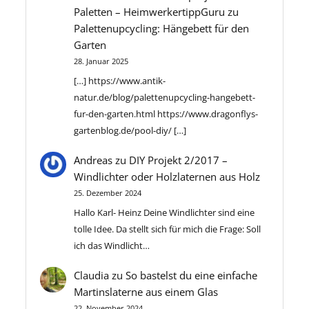
oder Anrichte im Esszimmer verwendet
zusätzlich mit einer Klemmzwinge,
keine Grenzen gesetzt, und jedes
der Unterseite. 8. Anbringen der
Paletten – HeimwerkertippGuru
zu
Dielen sicher zu befestigen. Achten Sie
werden kann. Material Suchen Sie sich
bevor Sie mit dem Sägen beginnen.
Projekt ist eine Chance, etwas
Aufhängung: – Bringe eine geeignete
Palettenupcycling: Hängebett für den
darauf, dass die Befestigungsmittel
ein längeres Stück Brett mit einer
Sägen Sie die Häuschen einzeln von
Einzigartiges zu schaffen!
Aufhängung an der Rückseite des
Garten
unsichtbar oder ästhetisch
Breite von mindestens 10 cm und
dem Holzstück ab. Zuerst die
Nistkastens an, damit du ihn an einem
28. Januar 2025
ansprechend sind. Pflege: Behandeln
einer Länge von etwa 40 bis 50 cm. Die
Dachschrägen, dann die Länge bzw.
geeigneten Ort aufhängen kannst. 9.
Sie Holz regelmäßig mit geeigneten
[…] https://www.antik-
benötigte Länge wird durch die Länge
die Höhe. Nun glätten Sie die
Bemalen oder Lackieren (optional): –
Pflegeprodukten, um es vor
natur.de/blog/palettenupcycling-hangebett-
des Blumenkasten bestimmt. Sie
Schnittkanten mit Schleifpapier.
Du kannst den Nistkasten bemalen
Witterungseinflüssen zu schützen.
fur-den-garten.html https://www.dragonflys-
können eine zerkleinerte
Bemalen Sie die Häuschen ganz
oder lackieren, um ihn vor
Reinigen Sie die Terrasse regelmäßig,
gartenblog.de/pool-diy/ […]
Türbekleidung, ein Stück altes
individuell mit Acryl- oder Kreidefarben
Witterungseinflüssen zu schützen.
um Ablagerungen und
Scheunentorholz, verwitterte
und/oder bekleben Sie sie mit Türen,
Andreas
zu
DIY Projekt 2/2017 –
Verwende jedoch ungiftige Farben
Verschmutzungen zu entfernen.
Zaunelemente, oder zerlegtes
mit Herzen und anderen Dekorationen.
Windlichter oder Holzlaternen aus Holz
oder Lacke. 10. Aufhängen des
Sicherheit: Vermeiden Sie rutschige
Palettenholz wie das, was ich hier
Je nach Art der Gestaltung fügen sie
Nistkastens: – Hänge den Nistkasten
25. Dezember 2024
Oberflächen. Bei Holzdielen können
gezeigt habe, verwenden. Wenn Sie
sich perfekt in Ihr Zuhause ein und
an einem sicheren Ort auf,
rutschhemmende Profile oder Beläge
Hallo Karl- Heinz Deine Windlichter sind eine
kein Altholz- oder Restholz finden,
geben Ihrem Lebensraum eine
vorzugsweise in Richtung Osten oder
installiert werden. Schritt 6:
tolle Idee. Da stellt sich für mich die Frage: Soll
können Sie auch neue 100 x 18 mm
besondere Note.
Südosten, um die Brut vor starken
Kostenkalkulation Schätzen Sie die
ich das Windlicht…
Kiefernholz kaufen. Aber gealtertes,
Winden zu schützen. Es ist wichtig zu
Kosten für Ihr Terrassenprojekt ein,
verwittertes oder abgesplittertes Holz
Claudia
zu
So bastelst du eine einfache
beachten, dass verschiedene
einschließlich Materialien, Werkzeuge
verleiht dem Blumenkasten ein
Martinslaterne aus einem Glas
Vogelarten unterschiedliche
und eventueller professioneller Hilfe.
rustikales Aussehen. Natürlich können
22. November 2024