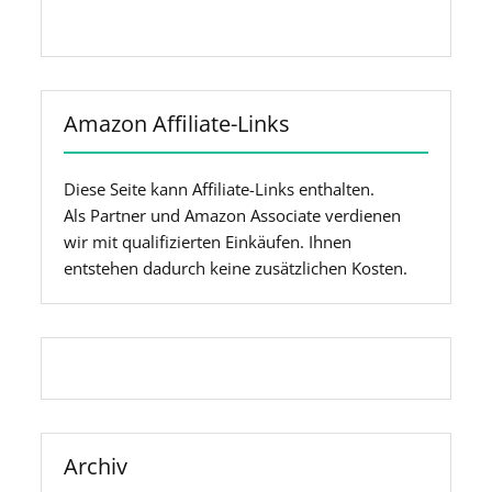
haben.
Zentimeter hinzu, um die Breite des
Holzes zu berücksichtigen, das sich
beim Zusammenbauen überlappen
würde. Mein Blumenkasten ist 40 cm
Amazon Affiliate-Links
lang, 11 cm breit und 10 cm hoch.
Schneiden Sie das Holz. Mit einer
Tischkreissäge oder einer anderen
Diese Seite kann Affiliate-Links enthalten.
Säge schneiden Sie zwei der kürzeren
Als Partner und Amazon Associate verdienen
Endstücke und drei Teile für die Seiten
wir mit qualifizierten Einkäufen. Ihnen
und den Boden zu. Kleben Sie die
entstehen dadurch keine zusätzlichen Kosten.
Bretter, nageln oder schrauben Sie sie
anschließend zusammen. Legen Sie
den Boden hin und tragen Sie Holzleim
auf die Seiten auf, bevor Sie die
Seitenteile daran fügen. Befestigen Sie
die Teile mit einem Nägel aneinander.
Als nächstes fügen Sie die beiden
Archiv
Stirnteile mit Kleber und Nägel hinzu.