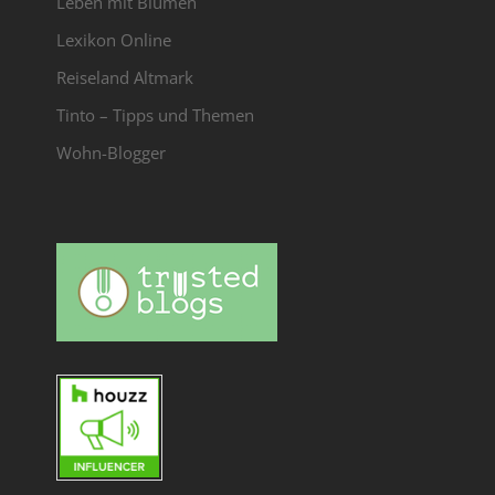
Leben mit Blumen
Lexikon Online
Reiseland Altmark
Tinto – Tipps und Themen
Wohn-Blogger