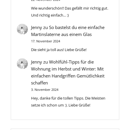
Anforderungen an Nistkästen haben.
Dies hilft Ihnen, realistische
Sie den Kasten jederzeit lackieren,
Informiere dich daher über die
Wie wunderschön!! Das gefällt mir richtig gut.
Budgetvorstellungen zu entwickeln
beizen, schleifen und/oder anderweitig
spezifischen Bedürfnisse der Vögel in
Und richtig einfach... :)
und unnötige finanzielle
bearbeiten, um das gewünschte
deiner Region, um einen Nistkasten zu
Überraschungen zu vermeiden. Schritt
Aussehen zu erzielen. Die passenden
Jenny
zu
So bastelst du eine einfache
bauen, der ihren Bedürfnissen
7: Bauzeitplan erstellen Planen Sie die
Gläser lassen sich leicht in der
Martinslaterne aus einem Glas
entspricht.
Bauphase sorgfältig, besonders wenn
Vorratskammer finden. Werkzeug,
17. November 2024
Sie die Terrasse selbst bauen.
Nägel, Farbe gibt es in jeder kleinen
Die sieht ja toll aus! Liebe Grüße!
Berücksichtigen Sie dabei das Wetter,
Werkstatt Legen Sie die Maße des
um die besten Bedingungen für den
Blumenkasten fest. Sie können den
Jenny
zu
Wohlfühl-Tipps für die
Bau zu gewährleisten. Fazit: Die
Blumenkasten auch an die Größe Ihres
Wohnung im Herbst und Winter: Mit
Planung einer Holzterrasse erfordert
Tisches anpassen, wenn Sie ihn als
einfachen Handgriffen Gemütlichkeit
sorgfältige Überlegung und
Tafelaufsatz oder zur Unterbringung
schaffen
Vorbereitung, aber die Belohnungen in
bestimmter Gegenstände verwenden
3. November 2024
Form eines schönen und funktionalen
möchten. Ich wollte Einmachgläser als
Hey, danke für die tollen Tipps. Die Meisten
Außenbereichs sind es wert.
Vasen verwenden, also habe ich die
setze ich schon um :). Liebe Grüße!
Verwenden Sie diese Schritt-für-Schritt
Breite eines Einmachglases und die
Anleitung, um sicherzustellen, dass Ihr
Länge von fünf in einer Reihe
Terrassenprojekt reibungslos verläuft
aufgereihten Einmachgläsern
und Sie viele Jahre lang Freude daran
gemessen. Ich fügte jeweils ein