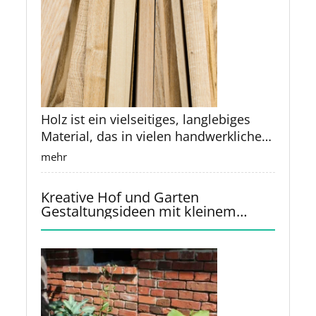
Holz ist ein vielseitiges, langlebiges
Material, das in vielen handwerklichen
und industriellen Bereichen verwendet
mehr
wird. Oft bleiben nach Projekten
jedoch kleine Reste übrig, die zu
Kreative Hof und Garten
schade zum Wegwerfen sind. Mit
Gestaltungsideen mit kleinem
etwas Kreativität und handwerklichem
Budget
Geschick können diese Holzreste in
stilvolle und funktionale Objekte
verwandelt werden. Hier sind einige
kreative Ideen, wie man
Holzrestbestände für Recycling und