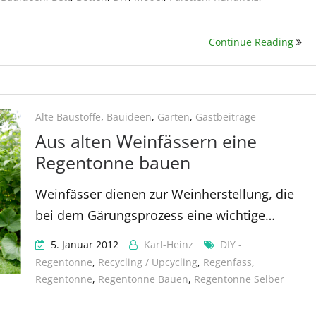
Continue Reading
Alte Baustoffe
,
Bauideen
,
Garten
,
Gastbeiträge
Aus alten Weinfässern eine
Regentonne bauen
Weinfässer dienen zur Weinherstellung, die
bei dem Gärungsprozess eine wichtige…
5. Januar 2012
Karl-Heinz
DIY -
Regentonne
,
Recycling / Upcycling
,
Regenfass
,
Regentonne
,
Regentonne Bauen
,
Regentonne Selber