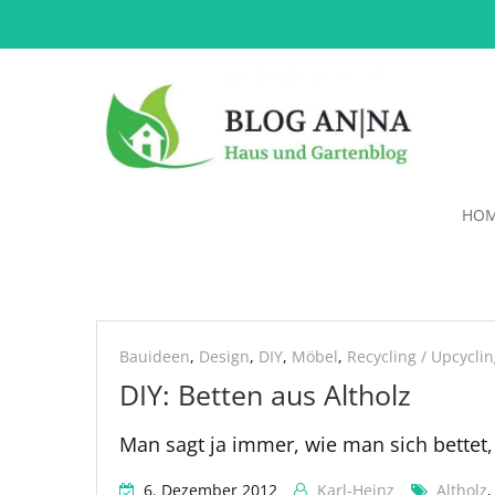
HO
Weinfass
Bauideen
,
Design
,
DIY
,
Möbel
,
Recycling / Upcycli
DIY: Betten aus Altholz
Man sagt ja immer, wie man sich bettet,
6. Dezember 2012
Karl-Heinz
Altholz