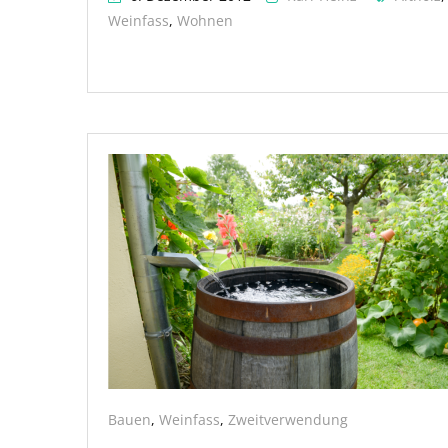
Weinfass
,
Wohnen
Bauen
,
Weinfass
,
Zweitverwendung