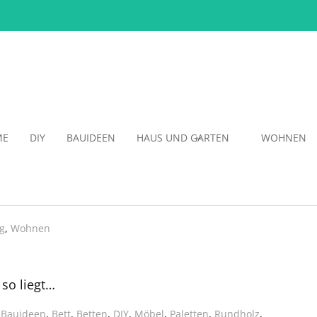
ME
DIY
BAUIDEEN
HAUS UND GARTEN
WOHNEN
ng
,
Wohnen
 so liegt…
,
Bauideen
,
Bett
,
Betten
,
DIY
,
Möbel
,
Paletten
,
Rundholz
,