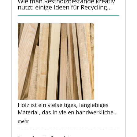
Wie man Restholzbestände kreativ
nutzt: einige Ideen für Recycling
und Upcycling
Holz ist ein vielseitiges, langlebiges
Material, das in vielen handwerklichen
und industriellen Bereichen verwendet
mehr
wird. Oft bleiben nach Projekten
jedoch kleine Reste übrig, die zu