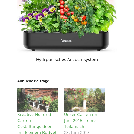
Hydrponisches Anzuchtsystem
Ähnliche Beiträge
Kreative Hof und
Unser Garten im
Garten
Juni 2015 – eine
Gestaltungsideen
Teilansicht
mit kleinem Budget
23. Juni 2015