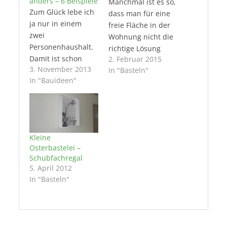
anders – 6 Beispiele
Manchmal ist es so,
Zum Glück lebe ich
dass man für eine
ja nur in einem
freie Fläche in der
zwei
Wohnung nicht die
Personenhaushalt.
richtige Lösung
Damit ist schon
2. Februar 2015
findet. Hat man sich
3. November 2013
einmal geklärt, dass
In "Basteln"
dann endlich
In "Bauideen"
sooo viele Schuhe
entschieden, ein
hier nicht
Regal soll es sein,
vorkommen. Aber
geht die Suche
dort, wo noch
nach einem
Kinder das Leben
passenden Objekt
Kleine
der Eltern
los. Aber, es gibt
Osterbastelei –
bereichern, bleibt
Tausende von Regal
Schubfachregal
es nicht aus, dass
Varianten, die im
5. April 2012
die Schuhe häufiger
Handel angeboten
In "Basteln"
gewechselt werden
werden, dass…
müssen. Das ist
dann, gerade jetzt
im Herbst…