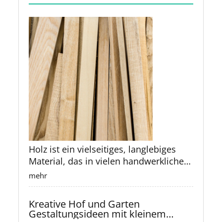
und Upcycling
Holz ist ein vielseitiges, langlebiges
Material, das in vielen handwerklichen
und industriellen Bereichen verwendet
mehr
wird. Oft bleiben nach Projekten
jedoch kleine Reste übrig, die zu
Kreative Hof und Garten
schade zum Wegwerfen sind. Mit
Gestaltungsideen mit kleinem
etwas Kreativität und handwerklichem