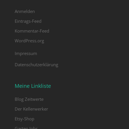
andere Dekorationsgegenstände wie
Kerzen. Wildblumen gibt es in der
Anmelden
Altmark im Sommer in Hülle und Fülle
und sie erinnern mich daran, dass ich
Eintrags-Feed
auf dem Land lebe. Ich liebe dies
Kommentar-Feed
Blütenpracht.
WordPress.org
Impressum
Datenschutzerklärung
Meine Linkliste
Blog Zeitwerte
Der Kellerwerker
Etsy-Shop
Garten Jobs