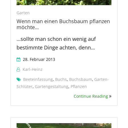
Garten
Wenn man einen Buchsbaum pflanzen
möchte…
…sollte man schon ein wenig auf
bestimmte Dinge achten, denn…
28. Februar 2013
Karl-Heinz
Beeteinfassung
,
Buchs
,
Buchsbaum
,
Garten-
Schlüter
,
Gartengestaltung
,
Pflanzen
Continue Reading