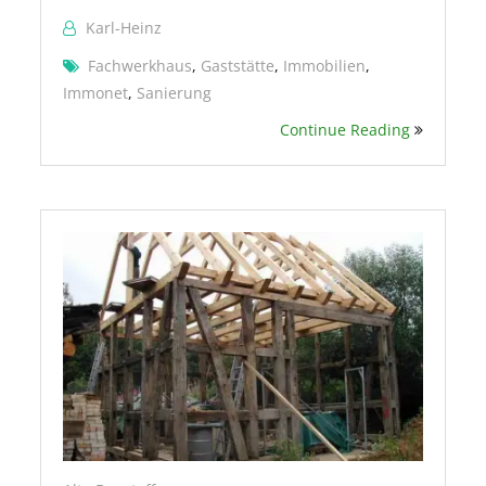
Karl-Heinz
Fachwerkhaus
,
Gaststätte
,
Immobilien
,
Immonet
,
Sanierung
Continue Reading